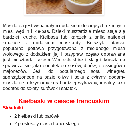
Musztarda jest wspaniałym dodatkiem do ciepłych i zimnych
mięs, wędlin i kiełbas. Dzięki musztardzie mięso staje się
bardziej kruche. Kiełbasa lub karczek z grilla najlepiej
smakuje z dodatkiem musztardy. Befsztyk tatarski,
popularna potrawa przygotowana z mielonego mięsa
wołowego z dodatkiem jaj i przypraw, często doprawiana
jest musztardą, sosem Worcestershire i Maggi. Musztarda
sprawdza się jako dodatek do sosów, dipów, dressingów i
majonezów. Jeśli do popularnego sosu winegret,
sporządzonego na bazie oliwy i soku z cytryny, dodamy
musztardę, otrzymamy sos bardziej wytrawny, idealny jako
dodatek do sałaty, surówek i sałatek.
Kiełbaski w cieście francuskim
Składniki:
2 kiełbaski lub parówki
2 prostokąty ciasta francuskiego