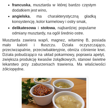
francuska
, musztarda w której bardzo częstym
dodatkiem jest wino,
angielska
, ma charakterystyczną gładką
konsystencję, kolor karmelowy i ostry smak,
delikatesowa
i
stołowa
, najbardziej popularne
odmiany musztardy, na ogół średnio ostre.
Musztarda zawiera wapń, magnez, witaminę B, posiada
mało kalorii i tłuszczu. Działa oczyszczająco,
przeciwzapalnie, przeciwbakteryjnie, obniża ciśnienie krwi.
Działa pobudzająco na układ pokarmowy, poprawia apetyt,
zwiększa produkcję kwasów żołądkowych, stanowi świetne
lekarstwo przy zaburzeniach trawienia. Ma właściwości
żółciopędne.