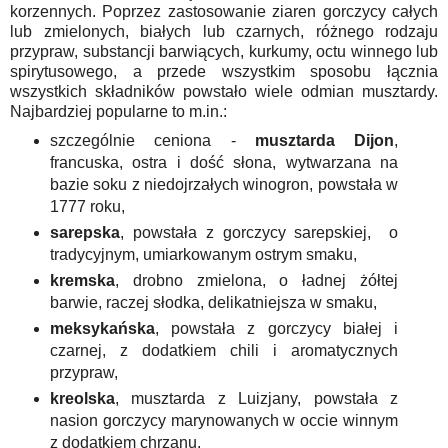
korzennych. Poprzez zastosowanie ziaren gorczycy całych
lub zmielonych, białych lub czarnych, różnego rodzaju
przypraw, substancji barwiących, kurkumy, octu winnego lub
spirytusowego, a przede wszystkim sposobu łącznia
wszystkich składników powstało wiele odmian musztardy.
Najbardziej popularne to m.in.:
szczególnie ceniona -
musztarda Dijon
,
francuska, ostra i dość słona, wytwarzana na
bazie soku z niedojrzałych winogron, powstała w
1777 roku,
sarepska
, powstała z gorczycy sarepskiej, o
tradycyjnym, umiarkowanym ostrym smaku,
kremska
, drobno zmielona, o ładnej żółtej
barwie, raczej słodka, delikatniejsza w smaku,
meksykańska
, powstała z gorczycy białej i
czarnej, z dodatkiem chili i aromatycznych
przypraw,
kreolska
, musztarda z Luizjany, powstała z
nasion gorczycy marynowanych w occie winnym
z dodatkiem chrzanu,