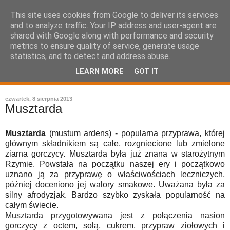
This site uses cookies from Google to deliver its services
and to analyze traffic. Your IP address and user-agent are
shared with Google along with performance and security
metrics to ensure quality of service, generate usage
statistics, and to detect and address abuse.
LEARN MORE
GOT IT
leksykon sztuki kulinarnej
czwartek, 8 sierpnia 2013
Musztarda
Musztarda
(mustum ardens) - popularna przyprawa, której
głównym składnikiem są całe, rozgniecione lub zmielone
ziarna gorczycy. Musztarda była już znana w starożytnym
Rzymie. Powstała na początku naszej ery i początkowo
uznano ją za przyprawę o właściwościach leczniczych,
później doceniono jej walory smakowe. Uważana była za
silny afrodyzjak. Bardzo szybko zyskała popularność na
całym świecie.
Musztarda przygotowywana jest z połączenia nasion
gorczycy z octem, solą, cukrem, przypraw ziołowych i