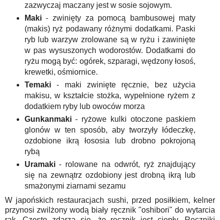
zazwyczaj maczany jest w sosie sojowym.
Maki
- zwinięty za pomocą bambusowej maty
(makis) ryż podawany różnymi dodatkami. Paski
ryb lub warzyw zrolowane są w ryżu i zawinięte
w pas wysuszonych wodorostów. Dodatkami do
ryżu mogą być: ogórek, szparagi, wędzony łosoś,
krewetki, ośmiornice.
Temaki
- maki zwinięte ręcznie, bez użycia
makisu, w kształcie stożka, wypełnione ryżem z
dodatkiem ryby lub owoców morza
Gunkanmaki
- ryżowe kulki otoczone paskiem
glonów w ten sposób, aby tworzyły łódeczkę,
ozdobione ikrą łososia lub drobno pokrojoną
rybą
Uramaki
- rolowane na odwrót, ryż znajdujący
się na zewnątrz ozdobiony jest drobną ikrą lub
smażonymi ziarnami sezamu
W japońskich restauracjach sushi, przed posiłkiem, kelner
przynosi zwilżony wodą biały ręcznik "oshibori" do wytarcia
rąk. Często zdarza się, że ręcznik jest ciepły. Ręczniki