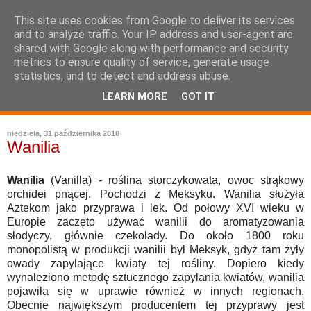
This site uses cookies from Google to deliver its services
and to analyze traffic. Your IP address and user-agent are
shared with Google along with performance and security
metrics to ensure quality of service, generate usage
statistics, and to detect and address abuse.
LEARN MORE
GOT IT
leksykon sztuki kulinarnej
niedziela, 31 października 2010
Wanilia
Wanilia
(Vanilla) - roślina storczykowata, owoc strąkowy
orchidei pnącej. Pochodzi z Meksyku. Wanilia służyła
Aztekom jako przyprawa i lek. Od połowy XVI wieku w
Europie zaczęto używać wanilii do aromatyzowania
słodyczy, głównie czekolady. Do około 1800 roku
monopolistą w produkcji wanilii był Meksyk, gdyż tam żyły
owady zapylające kwiaty tej rośliny. Dopiero kiedy
wynaleziono metodę sztucznego zapylania kwiatów, wanilia
pojawiła się w uprawie również w innych regionach.
Obecnie największym producentem tej przyprawy jest