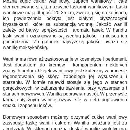
Można kupić cukier waniliowy, zapach waniliowy i całe
sfermentowane strąki, nazwane laskami waniliowymi. Laski
waniliowe mają długość 20-25 cm, zwężają się na końcach,
ich powierzchnia pokryta jest białymi, błyszczącymi
kryształkami, które są substancją wonną. Jakość wanilii
zależy od barwy, sprężystości i aromatu lasek. W handlu
laski wanilii oznakowane są według jakości i miejsca ich
pochodzenia. Za gatunek najwyższej jakości uważa się
wanilię meksykańską.
Wanilia ma również zastosowanie w kosmetyce i perfumerii.
Jest dodatkiem do kremów i komponentem niektórych
znanych perfum. Olejek waniliowy jest skuteczny w procesie
regenerowania się skóry, zapobiega jej wysuszeniu i
starzeniu. W formie nalewki stosuje się jego w stanach
gorączkowych, w zaburzeniu trawienia, przy wyczerpaniu i
stanach nerwowych. Wanilia poprawia nastrój. W przemyśle
farmaceutycznym wanilię używa się w celu poprawienia
smaku i zapachu leków.
Domowym sposobem możemy otrzymać cukier waniliowy
zasypując laskę wanilii cukrem. Wanilia uważana jest za
afrodyzjak. W sklepach można dostać wanilię syntetyczną,