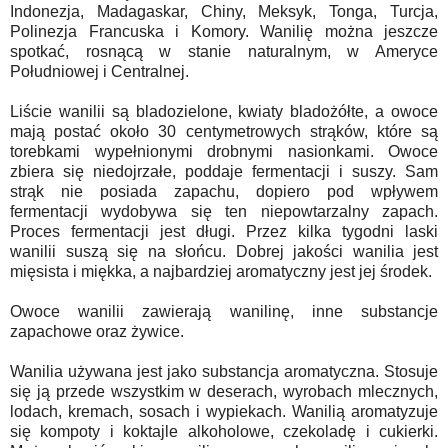
Indonezja, Madagaskar, Chiny, Meksyk, Tonga, Turcja,
Polinezja Francuska i Komory. Wanilię można jeszcze
spotkać, rosnącą w stanie naturalnym, w Ameryce
Południowej i Centralnej.
Liście wanilii są bladozielone, kwiaty bladożółte, a owoce
mają postać około 30 centymetrowych strąków, które są
torebkami wypełnionymi drobnymi nasionkami. Owoce
zbiera się niedojrzałe, poddaje fermentacji i suszy. Sam
strąk nie posiada zapachu, dopiero pod wpływem
fermentacji wydobywa się ten niepowtarzalny zapach.
Proces fermentacji jest długi. Przez kilka tygodni laski
wanilii suszą się na słońcu. Dobrej jakości wanilia jest
mięsista i miękka, a najbardziej aromatyczny jest jej środek.
Owoce wanilii zawierają wanilinę, inne substancje
zapachowe oraz żywice.
Wanilia używana jest jako substancja aromatyczna. Stosuje
się ją przede wszystkim w deserach, wyrobach mlecznych,
lodach, kremach, sosach i wypiekach. Wanilią aromatyzuje
się kompoty i koktajle alkoholowe, czekoladę i cukierki.