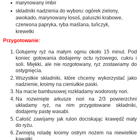
marynowany imbir
składniki nadzienia do wyboru: ogórek zielony,
awokado, marynowany łosoś, paluszki krabowe,
czerwona papryka, ryba maślana, tuńczyk,
krewetki
Przygotowanie:
Gotujemy ryż na małym ogniu około 15 minut. Pod
koniec gotowania dodajemy octu ryżowego, cukru i
soli. Miękki, ale nie rozgotowany, ryż zostawiamy do
ostygnięcia.
Wszystkie składniki, które chcemy wykorzystać jako
nadzienie, kroimy na cieniutkie paski.
Na macie bambusowej rozkładamy wodorosty nori.
Na rozwinięte arkusze nori na 2/3 powierzchni
układamy ryż, na nim przygotowane składniki,
dodajemy pastę wasabi.
Całość zawijamy jak rulon dociskając krawędź maty
do ryżu.
Zwiniętą roladę kroimy ostrym nożem na niewielkie
kawałki.