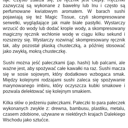
zazwyczaj są wykonane z bawełny lub lnu i często są
perfumowane kwiatowym aromatem. W barach sushi
pojawiają się też Magic Tissue, czyli skompresowane
serwetki, wyglądające jak małe białe pastylki. Wystarczy
wrzucić do wody lub dodać krople wody, a skompresowany
magiczny ręcznik wchłonie wodę w ciągu kilku sekund i
rozszerzy się. Wystarczy rozwinąć skompresowany ręcznik
tak, aby pozostał płaską chusteczką, a później stosować
jako zwykłą, mokrą chusteczkę.
Sushi można jeść pałeczkami (jap. hashi) lub palcami, ale
ważne jest, aby spożywać całe kawałki na raz. Sushi macza
się w sosie sojowym, który dodatkowo wzbogaca smak.
Między kolejnymi rodzajami sushi zaleca się spożywanie
marynowanego imbiru, który oczyszcza kubki smakowe i
pozwala delektować się kolejnym smakiem.
Kilka słów o jedzeniu pałeczkami. Pałeczki to para pałeczek
wykonanych zwykle z: drewna, bambusu, plastiku, metalu,
czasem zdobione, używane w niektórych krajach Dalekiego
Wschodu jako sztućce.