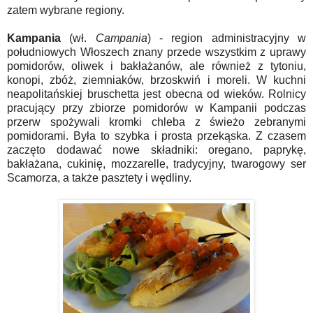
zatem wybrane regiony.
Kampania
(wł.
Campania
) - region administracyjny w
południowych Włoszech znany przede wszystkim z uprawy
pomidorów, oliwek i bakłażanów, ale również z tytoniu,
konopi, zbóż, ziemniaków, brzoskwiń i moreli. W kuchni
neapolitańskiej bruschetta jest obecna od wieków. Rolnicy
pracujący przy zbiorze pomidorów w Kampanii podczas
przerw spożywali kromki chleba z świeżo zebranymi
pomidorami. Była to szybka i prosta przekąska. Z czasem
zaczęto dodawać nowe składniki: oregano, paprykę,
bakłażana, cukinię, mozzarelle, tradycyjny, twarogowy ser
Scamorza, a także pasztety i wędliny.