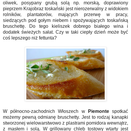
oliwek, posypany grubą solą np. morską, doprawiony
pieprzem Krajobraz toskański jest nierozerwalny z widokiem
rolników, plantatorów, mających przerwę w pracy,
siedzących pod gołym niebem i spożywających toskańską
bruschettę. Do tego kieliszek dobrego białego wina i
dodatek świeżych sałat. Czy w taki ciepły dzień może być
coś lepszego niż fettunta?
W północno-zachodnich Włoszech w
Piemonte
spotkać
możemy pewną odmianę bruschetty. Jest to rodzaj kanapki
stworzonej wielowarstwowo z plastrami pomidora wewnątrz,
z masłem i solą. W grillowany chleb tostowy wtarty jest