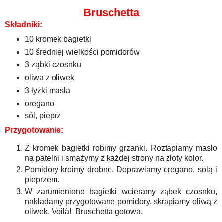
Bruschetta
Składniki:
10 kromek bagietki
10 średniej wielkości pomidorów
3 ząbki czosnku
oliwa z oliwek
3 łyżki masła
oregano
sól, pieprz
Przygotowanie:
Z kromek bagietki robimy grzanki. Roztapiamy masło
na patelni i smażymy z każdej strony na złoty kolor.
Pomidory kroimy drobno. Doprawiamy oregano, solą i
pieprzem.
W zarumienione bagietki wcieramy ząbek czosnku,
nakładamy przygotowane pomidory, skrapiamy oliwą z
oliwek.
Voilà
! Bruschetta gotowa.