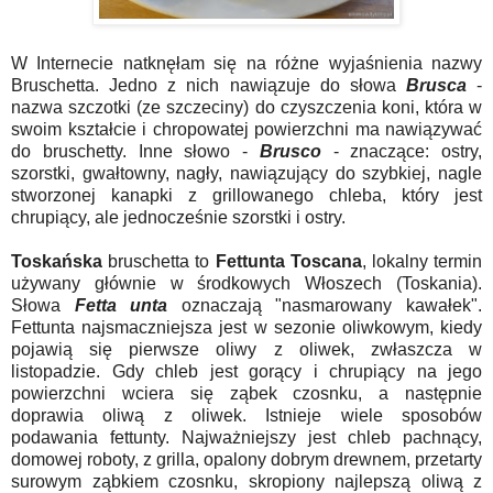
W Internecie natknęłam się na różne wyjaśnienia nazwy
Bruschetta. Jedno z nich nawiązuje do słowa
Brusca
-
nazwa szczotki (ze szczeciny) do czyszczenia koni, która w
swoim kształcie i chropowatej powierzchni ma nawiązywać
do bruschetty. Inne słowo -
Brusco
- znaczące: ostry,
szorstki, gwałtowny, nagły, nawiązujący do szybkiej, nagle
stworzonej kanapki z grillowanego chleba, który jest
chrupiący, ale jednocześnie szorstki i ostry.
Toskańska
bruschetta to
Fettunta Toscana
, lokalny termin
używany głównie w środkowych Włoszech (Toskania).
Słowa
Fetta unta
oznaczają "nasmarowany kawałek".
Fettunta najsmaczniejsza jest w sezonie oliwkowym, kiedy
pojawią się pierwsze oliwy z oliwek, zwłaszcza w
listopadzie. Gdy chleb jest gorący i chrupiący na jego
powierzchni wciera się ząbek czosnku, a następnie
doprawia oliwą z oliwek. Istnieje wiele sposobów
podawania fettunty. Najważniejszy jest chleb pachnący,
domowej roboty, z grilla, opalony dobrym drewnem, przetarty
surowym ząbkiem czosnku, skropiony najlepszą oliwą z