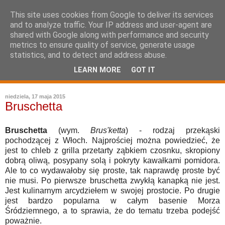
This site uses cookies from Google to deliver its services
and to analyze traffic. Your IP address and user-agent are
shared with Google along with performance and security
metrics to ensure quality of service, generate usage
statistics, and to detect and address abuse.
LEARN MORE
GOT IT
leksykon sztuki kulinarnej
niedziela, 17 maja 2015
Bruschetta
Bruschetta
(wym.
Brus'ketta
) - rodzaj przekąski
pochodzącej z Włoch. Najprościej można powiedzieć, że
jest to chleb z grilla przetarty ząbkiem czosnku, skropiony
dobrą oliwą, posypany solą i pokryty kawałkami pomidora.
Ale to co wydawałoby się proste, tak naprawdę proste być
nie musi. Po pierwsze bruschetta zwykłą kanapką nie jest.
Jest kulinarnym arcydziełem w swojej prostocie. Po drugie
jest bardzo popularna w całym basenie Morza
Śródziemnego, a to sprawia, że do tematu trzeba podejść
poważnie.