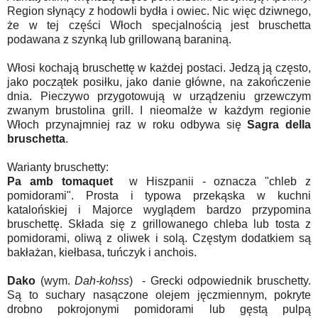
Region słynący z hodowli bydła i owiec. Nic więc dziwnego,
że w tej części Włoch specjalnością jest bruschetta
podawana z szynką lub grillowaną baraniną.
Włosi kochają bruschettę w każdej postaci. Jedzą ją często,
jako początek posiłku, jako danie główne, na zakończenie
dnia. Pieczywo przygotowują w urządzeniu grzewczym
zwanym brustolina grill. I nieomalże w każdym regionie
Włoch przynajmniej raz w roku odbywa się
Sagra della
bruschetta
.
Warianty bruschetty:
Pa amb tomaquet
w Hiszpanii - oznacza "chleb z
pomidorami". Prosta i typowa przekąska w kuchni
katalońskiej i Majorce wyglądem bardzo przypomina
bruschettę. Składa się z grillowanego chleba lub tosta z
pomidorami, oliwą z oliwek i solą. Częstym dodatkiem są
bakłażan, kiełbasa, tuńczyk i anchois.
Dako
(wym.
Dah-kohss
) - Grecki odpowiednik bruschetty.
Są to suchary nasączone olejem jęczmiennym, pokryte
drobno pokrojonymi pomidorami lub gęstą pulpą