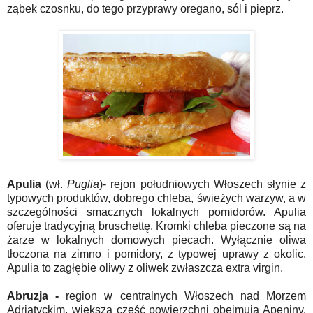
ząbek czosnku, do tego przyprawy oregano, sól i pieprz.
Apulia
(wł.
Puglia
)- rejon południowych Włoszech słynie z
typowych produktów, dobrego chleba, świeżych warzyw, a w
szczególności smacznych lokalnych pomidorów. Apulia
oferuje tradycyjną bruschettę. Kromki chleba pieczone są na
żarze w lokalnych domowych piecach. Wyłącznie oliwa
tłoczona na zimno i pomidory, z typowej uprawy z okolic.
Apulia to zagłębie oliwy z oliwek zwłaszcza extra virgin.
Abruzja -
region w centralnych Włoszech nad Morzem
Adriatyckim, większą część powierzchni obejmują Apeniny.