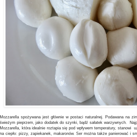
Mozzarella spożywana jest głównie w postaci naturalnej. Podawana na zim
świeżym pieprzem, jako dodatek do szynki, bądź sałatek warzywnych. Najpo
Mozzarella, która idealnie roztapia się pod wpływem temperatury, stanowi 
na ciepło: pizzy, zapiekanek, makaronów. Ser można także panierować i sm