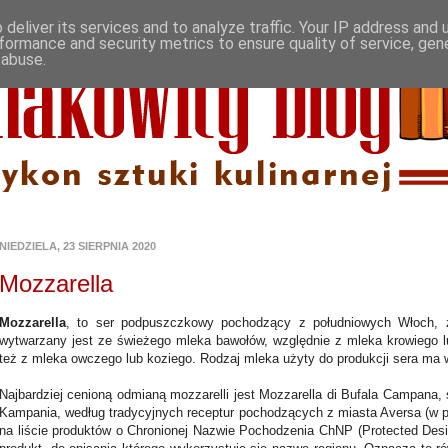
deliver its services and to analyze traffic. Your IP address and
formance and security metrics to ensure quality of service, ge
 abuse.
NIEDZIELA, 23 SIERPNIA 2020
Mozzarella
Mozzarella
, to ser podpuszczkowy pochodzący z południowych Włoch, z
wytwarzany jest ze świeżego mleka bawołów, względnie z mleka krowiego l
też z mleka owczego lub koziego. Rodzaj mleka użyty do produkcji sera ma 
Najbardziej cenioną odmianą mozzarelli jest Mozzarella di Bufala Campana,
Kampania, według tradycyjnych receptur pochodzących z miasta Aversa (w pro
na liście produktów o Chronionej Nazwie Pochodzenia ChNP (Protected Design