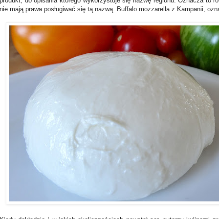
produkt, do opisania którego wykorzystuje się nazwę regionu. Oznacza to r
nie mają prawa posługiwać się tą nazwą. Buffalo mozzarella z Kampanii, ozn