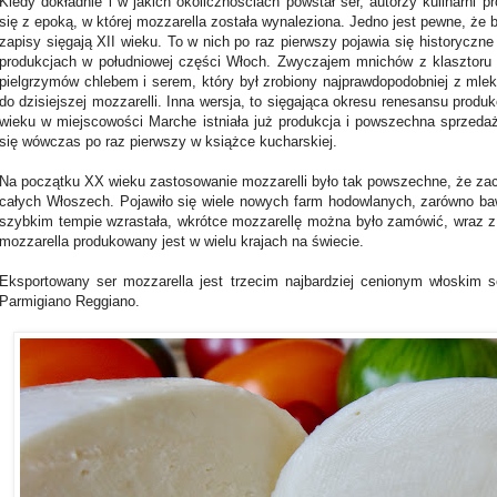
Kiedy dokładnie i w jakich okolicznościach powstał ser, autorzy kulinarni
się z epoką, w której mozzarella została wynaleziona. Jedno jest pewne, że
zapisy sięgają XII wieku. To w nich po raz pierwszy pojawia się historycz
produkcjach w południowej części Włoch. Zwyczajem mnichów z klasztoru 
pielgrzymów chlebem i serem, który był zrobiony najprawdopodobniej z mlek
do dzisiejszej mozzarelli. Inna wersja, to sięgająca okresu renesansu produ
wieku w miejscowości Marche istniała już produkcja i powszechna sprzedaż
się wówczas po raz pierwszy w książce kucharskiej.
Na początku XX wieku zastosowanie mozzarelli było tak powszechne, że za
całych Włoszech. Pojawiło się wiele nowych farm hodowlanych, zarówno baw
szybkim tempie wzrastała, wkrótce mozzarellę można było zamówić, wraz z
mozzarella produkowany jest w wielu krajach na świecie.
Eksportowany ser mozzarella jest trzecim najbardziej cenionym włoskim 
Parmigiano Reggiano.