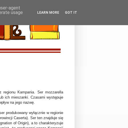
 user-agent
nerate usage
LEARN MORE
GOT IT
 regionu Kampania. Ser mozzarella
ub ich mieszanki. Czasami występuje
wpływ na jego nazwę.
 ser produkowany wyłącznie w regionie
wincji Caserta). Ser ten znajduje się
ation of Origin), a to charakteryzuje