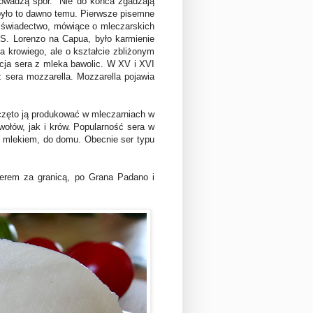
 prowadzą spór. Nie do końca zgadzają
 było to dawno temu. Pierwsze pisemne
ne świadectwo, mówiące o mleczarskich
S. Lorenzo na Capua, było karmienie
a krowiego, ale o kształcie zbliżonym
kcja sera z mleka bawolic. W XV i XVI
 sera mozzarella. Mozzarella pojawia
częto ją produkować w mleczarniach w
ołów, jak i krów. Popularność sera w
 mlekiem, do domu. Obecnie ser typu
serem za granicą, po Grana Padano i