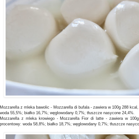
Mozzarella z mleka bawolic - Mozzarella di bufala - zawiera w 100g 288 kcal
woda 55,5%; białko 16,7%; węglowodany 0,7%; tłuszcze nasycone 24,4%.
Mozzarella z mleka krowiego - Mozzarella Fior di latte - zawiera w 100g
procentowy: woda 58,8%; białko 18,7%; węglowodany 0,7%; tłuszcze nasyc