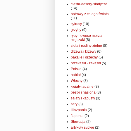
ciasta-desery-słodycze
(14)
potrawy z całego świata
(11)
cytrusy
(10)
grzyby
(9)
ryby - owoce morza -
mięczaki
(8)
zioła i rośliny zielne
(8)
drzewa i krzewy
(6)
bakalie i orzechy
(5)
przekąski - zakąski
(5)
Polska
(4)
nabiał
(4)
Włochy
(3)
kwiaty jadalne
(3)
pestki i nasiona
(3)
sałaty i kapusty
(3)
sery
(3)
Hiszpania
(2)
Japonia
(2)
Słowacja
(2)
artykuły sypkie
(2)