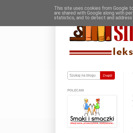
This site uses cookies from Google to 
are shared with Google along with per
statistics, and to detect and address
Znajdź
POLECAM