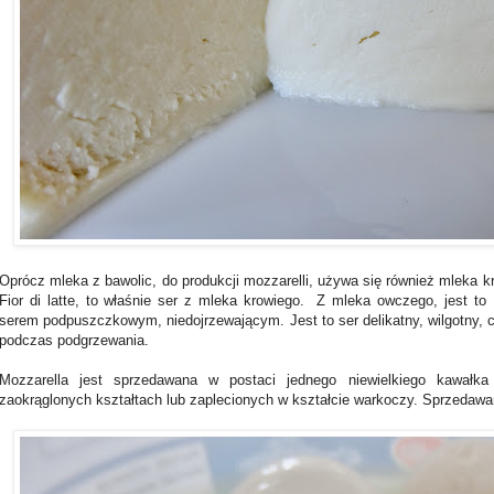
Oprócz mleka z bawolic, do produkcji mozzarelli, używa się również mleka 
Fior di latte, to właśnie ser z mleka krowiego. Z mleka owczego, jest to 
serem podpuszczkowym, niedojrzewającym. Jest to ser delikatny, wilgotny, c
podczas podgrzewania.
Mozzarella jest sprzedawana w postaci jednego niewielkiego kawałka
zaokrąglonych kształtach lub zaplecionych w kształcie warkoczy. Sprzedawa