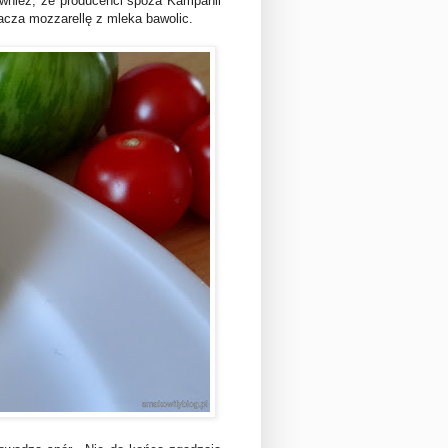
ównież, że producenci spoza Kampanii
acza mozzarellę z mleka bawolic.