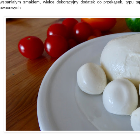
wspaniałym smakiem, wielce dekoracyjny dodatek do przekąsek, typu ta
owocowych.