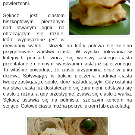
powierzchni.
Sękacz jest ciastem
biszkoptowym pieczonym
nad otwartym ogniu na
obracającym się rożnie,
które wyposażone jest w
drewniany wałek - stożek, na który polewa się kolejno
przygotowane warstwy ciasta. W wyniku polewania w
kolejnych porcjach tworzą się warstwy jasnego ciasta
przeplatane z ciemnymi warstwami ciasta już spieczonego.
To właśnie powoduje, że ciasto przypomina słoje w pniu
drzewa. Spływający w trakcie pieczenia nadmiar ciasta
tworzy zastygające sople, które naśladują sęki. Gdy ostatnia
warstwa ciasta już dostatecznie się zarumieni, odstawia się
ciasto z rożna, a gdy przestygnie, zsuwa się ciasto z wałka.
Sękacz ustawia się na półmisku szerszym końcem na
stojąco. Gotowe ciasto można pokryć lukrem lub czekoladą.