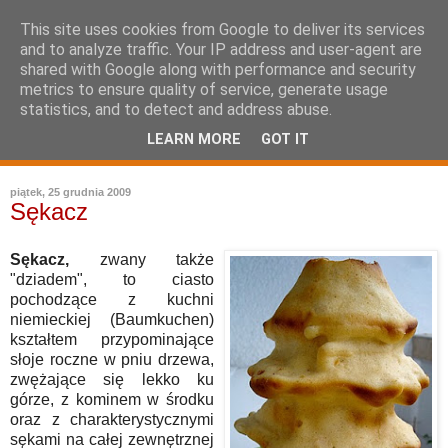
This site uses cookies from Google to deliver its services
and to analyze traffic. Your IP address and user-agent are
shared with Google along with performance and security
metrics to ensure quality of service, generate usage
statistics, and to detect and address abuse.
LEARN MORE
GOT IT
leksykon sztuki kulinarnej
piątek, 25 grudnia 2009
Sękacz
Sękacz,
zwany także
"dziadem", to ciasto
pochodzące z kuchni
niemieckiej (Baumkuchen)
kształtem przypominające
słoje roczne w pniu drzewa,
zwężające się lekko ku
górze, z kominem w środku
oraz z charakterystycznymi
sękami na całej zewnętrznej