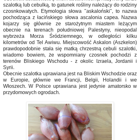
szalotką lub cebulką, to gatunek rośliny należący do rodziny
czosnkowatych. Etymologia słowa "askaloński", to nazwa
pochodząca z łacińskiego słowa ascalonia capea. Nazwa
kojarzy się głównie ze starożytnym miastem leżącym
obecnie na terenach południowej Palestyny, nieopodal
wybrzeża Morza Śródziemnego, w odległości kilku
kilometrów od Tel Awiwu. Miejscowość Askalon (Aszkelon)
prawdopodobnie stała się matką chrzestną cebuli szalotki,
wiadomo bowiem, że wspomniany czosnek pochodzi z
terenów Bliskiego Wschodu - z okolic Izraela, Jordanii i
Syrii.
Obecnie szalotka uprawiana jest na Bliskim Wschodzie oraz
w Europie, głównie we Francji, Belgii, Holandii i we
Włoszech. W Polsce uprawiana jest jedynie amatorsko w
przydomowych ogrodach.