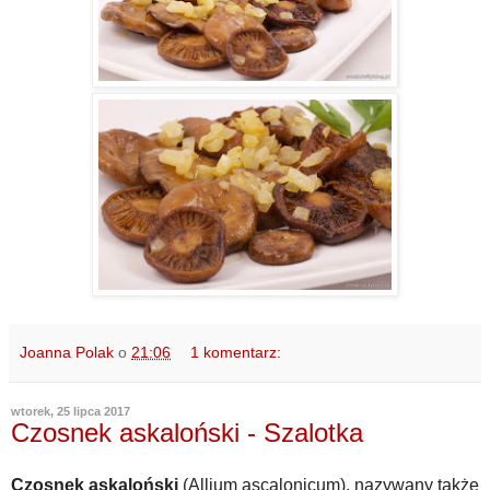
Joanna Polak
o
21:06
1 komentarz:
wtorek, 25 lipca 2017
Czosnek askaloński - Szalotka
Czosnek askaloński
(Allium ascalonicum), nazywany także