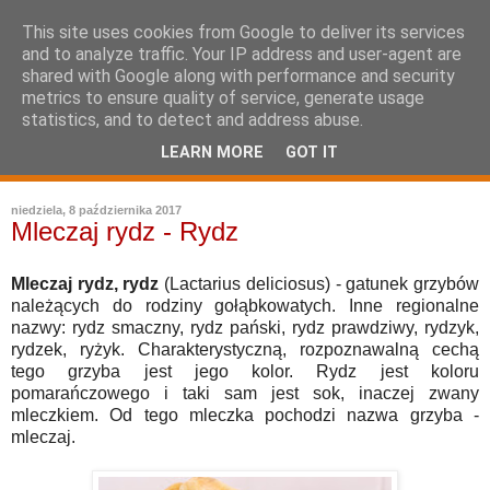
This site uses cookies from Google to deliver its services
and to analyze traffic. Your IP address and user-agent are
shared with Google along with performance and security
metrics to ensure quality of service, generate usage
statistics, and to detect and address abuse.
LEARN MORE
GOT IT
leksykon sztuki kulinarnej
niedziela, 8 października 2017
Mleczaj rydz - Rydz
Mleczaj rydz, rydz
(Lactarius deliciosus) - gatunek grzybów
należących do rodziny gołąbkowatych. Inne regionalne
nazwy: rydz smaczny, rydz pański, rydz prawdziwy, rydzyk,
rydzek, ryżyk. Charakterystyczną, rozpoznawalną cechą
tego grzyba jest jego kolor. Rydz jest koloru
pomarańczowego i taki sam jest sok, inaczej zwany
mleczkiem. Od tego mleczka pochodzi nazwa grzyba -
mleczaj.