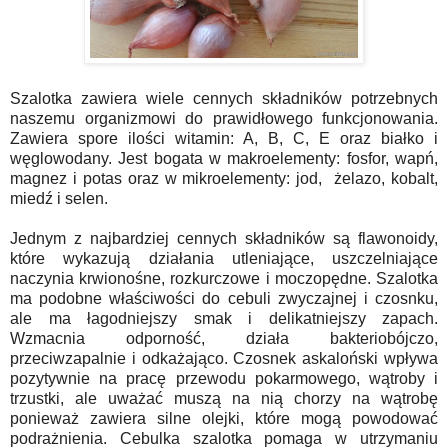
Szalotka zawiera wiele cennych składników potrzebnych
naszemu organizmowi do prawidłowego funkcjonowania.
Zawiera spore ilości witamin: A, B, C, E oraz białko i
węglowodany. Jest bogata w makroelementy: fosfor, wapń,
magnez i potas oraz w mikroelementy: jod, żelazo, kobalt,
miedź i selen.
Jednym z najbardziej cennych składników są flawonoidy,
które wykazują działania utleniające, uszczelniające
naczynia krwionośne, rozkurczowe i moczopędne. Szalotka
ma podobne właściwości do cebuli zwyczajnej i czosnku,
ale ma łagodniejszy smak i delikatniejszy zapach.
Wzmacnia odporność, działa bakteriobójczo,
przeciwzapalnie i odkażająco. Czosnek askaloński wpływa
pozytywnie na pracę przewodu pokarmowego, wątroby i
trzustki, ale uważać muszą na nią chorzy na wątrobę
ponieważ zawiera silne olejki, które mogą powodować
podrażnienia. Cebulka szalotka pomaga w utrzymaniu