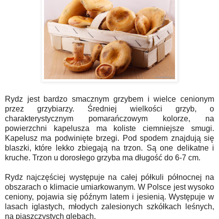
Rydz jest bardzo smacznym grzybem i wielce cenionym
przez grzybiarzy. Średniej wielkości grzyb, o
charakterystycznym pomarańczowym kolorze, na
powierzchni kapelusza ma koliste ciemniejsze smugi.
Kapelusz ma podwinięte brzegi. Pod spodem znajdują się
blaszki, które lekko zbiegają na trzon. Są one delikatne i
kruche. Trzon u dorosłego grzyba ma długość do 6-7 cm.
Rydz najczęściej występuje na całej półkuli północnej na
obszarach o klimacie umiarkowanym. W Polsce jest wysoko
ceniony, pojawia się późnym latem i jesienią. Występuje w
lasach iglastych, młodych zalesionych szkółkach leśnych,
na piaszczystych glebach.