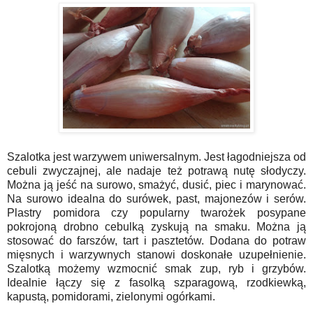
Szalotka jest warzywem uniwersalnym. Jest łagodniejsza od
cebuli zwyczajnej, ale nadaje też potrawą nutę słodyczy.
Można ją jeść na surowo, smażyć, dusić, piec i marynować.
Na surowo idealna do surówek, past, majonezów i serów.
Plastry pomidora czy popularny twarożek posypane
pokrojoną drobno cebulką zyskują na smaku. Można ją
stosować do farszów, tart i pasztetów. Dodana do potraw
mięsnych i warzywnych stanowi doskonałe uzupełnienie.
Szalotką możemy wzmocnić smak zup, ryb i grzybów.
Idealnie łączy się z fasolką szparagową, rzodkiewką,
kapustą, pomidorami, zielonymi ogórkami.