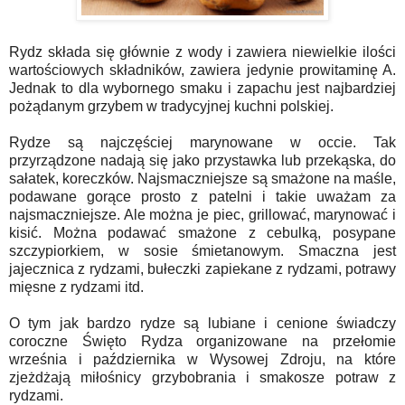
Rydz składa się głównie z wody i zawiera niewielkie ilości
wartościowych składników, zawiera jedynie prowitaminę A.
Jednak to dla wybornego smaku i zapachu jest najbardziej
pożądanym grzybem w tradycyjnej kuchni polskiej.
Rydze są najczęściej marynowane w occie. Tak
przyrządzone nadają się jako przystawka lub przekąska, do
sałatek, koreczków. Najsmaczniejsze są smażone na maśle,
podawane gorące prosto z patelni i takie uważam za
najsmaczniejsze. Ale można je piec, grillować, marynować i
kisić. Można podawać smażone z cebulką, posypane
szczypiorkiem, w sosie śmietanowym. Smaczna jest
jajecznica z rydzami, bułeczki zapiekane z rydzami, potrawy
mięsne z rydzami itd.
O tym jak bardzo rydze są lubiane i cenione świadczy
coroczne Święto Rydza organizowane na przełomie
września i października w Wysowej Zdroju, na które
zjeżdżają miłośnicy grzybobrania i smakosze potraw z
rydzami.