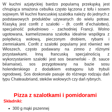
W kuchni azjatyckiej bardzo popularną przekąską jest
chrupiąca smażona cebulka często łączona z tofu i sosem
sojowym. W kuchni francuskiej szalotka należy do jednych z
podstawowych produktów używanych do wielu potraw.
Klasyką jest confit z szalotki - (fr. confit d’echalottes),
specjalność południowo - zachodniej Francji. Wolno
ugotowana, karmelizowana szalotka idealnie współgra z
polędwicą wołową, pieczonym drobiem, rybami i
ziemniakami. Confit z szalotki popularny jest również we
Włoszech, często podawany na zimno z różnymi
przystawkami. Inną francuską specjalnością z
wykorzystaniem szalotki jest sos bearneński - (fr. sauce
béarnaise), sos przygotowany na bazie sosu
holenderskiego z dodatkiem estragonu lub trybuli
ogrodowej. Sos doskonale pasuje do różnego rodzaju dań
typu Chateaubriand, steków wołowych czy dań rybnych.
Pizza z szalotkami i pomidorami
Składniki:
300 g mąki pszennej