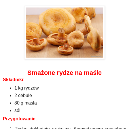
Smażone rydze na maśle
Składniki:
1 kg rydzów
2 cebule
80 g masła
sól
Przygotowanie:
Rydze dokładnie czyścimy. Sprawdzonym sposobem