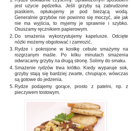
jest użycie pędzelka. Jeśli grzyby są zabrudzone
piaskiem, opłukujemy je pod bieżącą wodą.
Generalnie grzybów nie powinno się moczyć, ale jak
nie ma wyjścia, to myjemy je sprawnie i szybko.
Osuszamy ręcznikiem papierowym.
Do smażenia wykorzystujemy kapelusze. Odcięte
nóżki możemy obgotować i zamrozić.
Rydze i pokrojone w kostkę cebule smażymy na
rozgrzanym maśle. Po kilku minutach smażenia
odwracamy grzyby na drugą stronę. Solimy do smaku.
Smażenie rydzów trwa krótko. Kiedy wyparuje sok,
grzyby stają się bardziej zwarte, chrupiące, wówczas
są gotowe do jedzenia.
Rydze podajemy gorące, prosto z patelni, np. z
pieczywem tostowym.