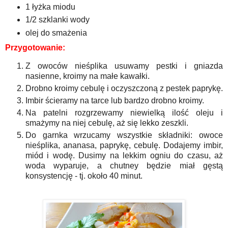
1 łyżka miodu
1/2 szklanki wody
olej do smażenia
Przygotowanie:
Z owoców nieśplika usuwamy pestki i gniazda
nasienne, kroimy na małe kawałki.
Drobno kroimy cebulę i oczyszczoną z pestek paprykę.
Imbir ścieramy na tarce lub bardzo drobno kroimy.
Na patelni rozgrzewamy niewielką ilość oleju i
smażymy na niej cebulę, aż się lekko zeszkli.
Do garnka wrzucamy wszystkie składniki: owoce
nieśplika, ananasa, paprykę, cebulę. Dodajemy imbir,
miód i wodę. Dusimy na lekkim ogniu do czasu, aż
woda wyparuje, a chutney będzie miał gęstą
konsystencję - tj. około 40 minut.