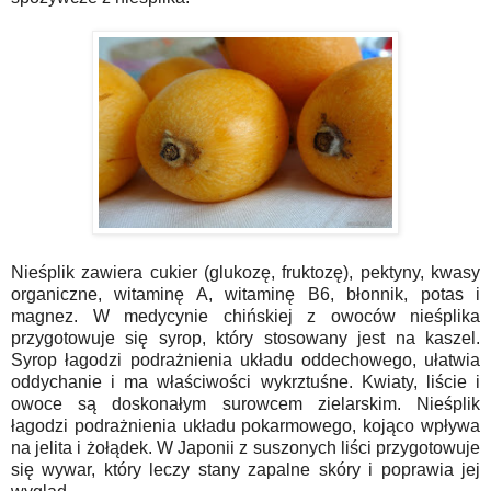
Nieśplik zawiera cukier (glukozę, fruktozę), pektyny, kwasy
organiczne, witaminę A, witaminę B6, błonnik, potas i
magnez. W medycynie chińskiej z owoców nieśplika
przygotowuje się syrop, który stosowany jest na kaszel.
Syrop łagodzi podrażnienia układu oddechowego, ułatwia
oddychanie i ma właściwości wykrztuśne. Kwiaty, liście i
owoce są doskonałym surowcem zielarskim. Nieśplik
łagodzi podrażnienia układu pokarmowego, kojąco wpływa
na jelita i żołądek. W Japonii z suszonych liści przygotowuje
się wywar, który leczy stany zapalne skóry i poprawia jej