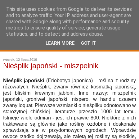
This site uses cookies from Google to deliver its services
and to analyze traffic. Your IP address and user-agent are
shared with Google along with performance and security
metrics to ensure quality of service, generate usage
statistics, and to detect and address abuse.
LEARN MORE
GOT IT
leksykon sztuki kulinarnej
wtorek, 12 lipca 2016
Nieśplik japoński - miszpelnik
Nieśplik japoński
(Eriobotrya japonica) - roślina z rodziny
różowatych. Nieśplik, zwany również kosmatką japońską,
jest bliskim krewnym jabłoni. Inne nazwy: miszpelnik
japoński, groniweł japoński, nispero, w handlu czasem
zwany loquat. Pierwsze wzmianki o nieśpliku odnotowano w
starożytnej chińskiej literaturze przeszło 1000 lat temu.
Istnieje wiele odmian - jest ich prawie 800. Niektóre z nich
traktowane są głównie jako rośliny ozdobne i doskonale
sprawdzają się w przydomowych ogrodach. Wprawdzie
owoce rzadko dojrzewają, ale zaletą tej rośliny są słodkie,