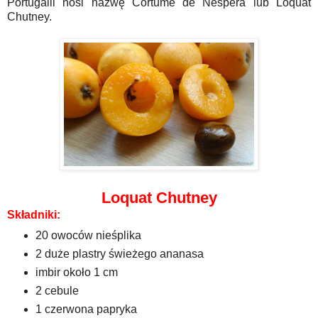
Portugalii nosi nazwę Cortume de
Nêspera lub Loquat
Chutney.
Loquat Chutney
Składniki:
20 owoców nieśplika
2 duże plastry świeżego ananasa
imbir około 1 cm
2 cebule
1 czerwona papryka