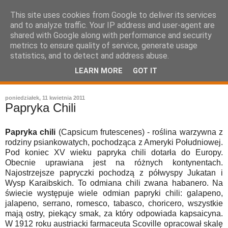
This site uses cookies from Google to deliver its services
and to analyze traffic. Your IP address and user-agent are
shared with Google along with performance and security
metrics to ensure quality of service, generate usage
statistics, and to detect and address abuse.
LEARN MORE
GOT IT
leksykon sztuki kulinarnej
poniedziałek, 11 kwietnia 2011
Papryka Chili
Papryka chili
(Capsicum frutescenes) - roślina warzywna z
rodziny psiankowatych, pochodząca z Ameryki Południowej.
Pod koniec XV wieku papryka chili dotarła do Europy.
Obecnie uprawiana jest na różnych kontynentach.
Najostrzejsze papryczki pochodzą z półwyspy Jukatan i
Wysp Karaibskich. To odmiana chili zwana habanero. Na
świecie występuje wiele odmian papryki chili: galapeno,
jalapeno, serrano, romesco, tabasco, choricero, wszystkie
mają ostry, piekący smak, za który odpowiada kapsaicyna.
W 1912 roku austriacki farmaceuta Scoville opracował skalę