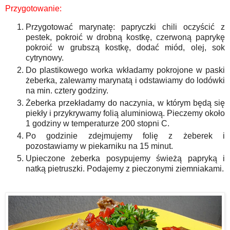
Przygotowanie:
Przygotować marynatę: papryczki chili oczyścić z
pestek, pokroić w drobną kostkę, czerwoną paprykę
pokroić w grubszą kostkę, dodać miód, olej, sok
cytrynowy.
Do plastikowego worka wkładamy pokrojone w paski
żeberka, zalewamy marynatą i odstawiamy do lodówki
na min. cztery godziny.
Żeberka przekładamy do naczynia, w którym będą się
piekły i przykrywamy folią aluminiową. Pieczemy około
1 godziny w temperaturze 200 stopni C.
Po godzinie zdejmujemy folię z żeberek i
pozostawiamy w piekarniku na 15 minut.
Upieczone żeberka posypujemy świeżą papryką i
natką pietruszki. Podajemy z pieczonymi ziemniakami.