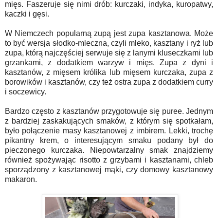
mięs. Faszeruje się nimi drób: kurczaki, indyka, kuropatwy,
kaczki i gęsi.
W Niemczech popularną zupą jest zupa kasztanowa. Może
to być wersja słodko-mleczna, czyli mleko, kasztany i ryż lub
zupa, którą najczęściej serwuje się z lanymi kluseczkami lub
grzankami, z dodatkiem warzyw i mięs. Zupa z dyni i
kasztanów, z mięsem królika lub mięsem kurczaka, zupa z
borowików i kasztanów, czy też ostra zupa z dodatkiem curry
i soczewicy.
Bardzo często z kasztanów przygotowuje się puree. Jednym
z bardziej zaskakujących smaków, z którym się spotkałam,
było połączenie masy kasztanowej z imbirem. Lekki, trochę
pikantny krem, o interesującym smaku podany był do
pieczonego kurczaka. Niepowtarzalny smak znajdziemy
również spożywając risotto z grzybami i kasztanami, chleb
sporządzony z kasztanowej mąki, czy domowy kasztanowy
makaron.