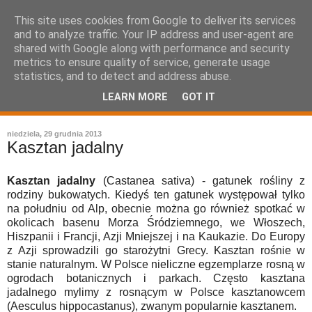
This site uses cookies from Google to deliver its services
and to analyze traffic. Your IP address and user-agent are
shared with Google along with performance and security
metrics to ensure quality of service, generate usage
statistics, and to detect and address abuse.
LEARN MORE
GOT IT
leksykon sztuki kulinarnej
niedziela, 29 grudnia 2013
Kasztan jadalny
Kasztan jadalny
(Castanea sativa) - gatunek rośliny z
rodziny bukowatych. Kiedyś ten gatunek występował tylko
na południu od Alp, obecnie można go również spotkać w
okolicach basenu Morza Śródziemnego, we Włoszech,
Hiszpanii i Francji, Azji Mniejszej i na Kaukazie. Do Europy
z Azji sprowadzili go starożytni Grecy. Kasztan rośnie w
stanie naturalnym. W Polsce nieliczne egzemplarze rosną w
ogrodach botanicznych i parkach. Często kasztana
jadalnego mylimy z rosnącym w Polsce kasztanowcem
(Aesculus hippocastanus), zwanym popularnie kasztanem.