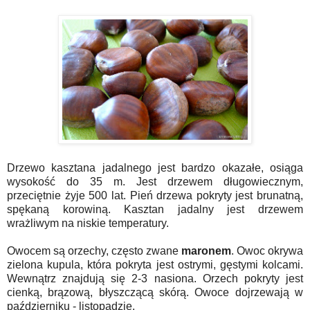
Drzewo kasztana jadalnego jest bardzo okazałe, osiąga
wysokość do 35 m. Jest drzewem długowiecznym,
przeciętnie żyje 500 lat. Pień drzewa pokryty jest brunatną,
spękaną korowiną. Kasztan jadalny jest drzewem
wrażliwym na niskie temperatury.
Owocem są orzechy, często zwane
maronem
. Owoc okrywa
zielona kupula, która pokryta jest ostrymi, gęstymi kolcami.
Wewnątrz znajdują się 2-3 nasiona. Orzech pokryty jest
cienką, brązową, błyszczącą skórą. Owoce dojrzewają w
październiku - listopadzie.