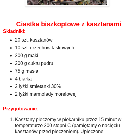
Ciastka biszkoptowe z kasztanami
Składniki:
20 szt. kasztanów
10 szt. orzechów laskowych
200 g mąki
200 g cukru pudru
75 g masła
4 białka
2 łyżki śmietanki 30%
2 łyżki marmolady morelowej
Przygotowanie:
Kasztany pieczemy w piekarniku przez 15 minut w
temperaturze 200 stopni C (pamiętamy o nacięciu
kasztanów przed pieczeniem). Upieczone