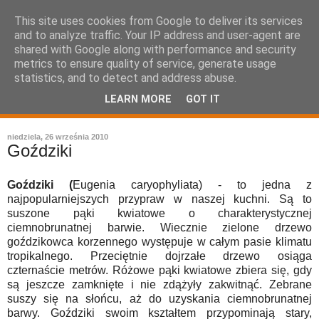
This site uses cookies from Google to deliver its services
and to analyze traffic. Your IP address and user-agent are
shared with Google along with performance and security
metrics to ensure quality of service, generate usage
statistics, and to detect and address abuse.
LEARN MORE
GOT IT
leksykon sztuki kulinarnej
niedziela, 26 września 2010
Goździki
Goździki (
Eugenia caryophyliata) - to jedna z
najpopularniejszych przypraw w naszej kuchni. Są to
suszone pąki kwiatowe o charakterystycznej
ciemnobrunatnej barwie. Wiecznie zielone drzewo
goździkowca korzennego występuje w całym pasie klimatu
tropikalnego. Przeciętnie dojrzałe drzewo osiąga
czternaście metrów. Różowe pąki kwiatowe zbiera się, gdy
są jeszcze zamknięte i nie zdążyły zakwitnąć. Zebrane
suszy się na słońcu, aż do uzyskania ciemnobrunatnej
barwy. Goździki swoim kształtem przypominają stary,