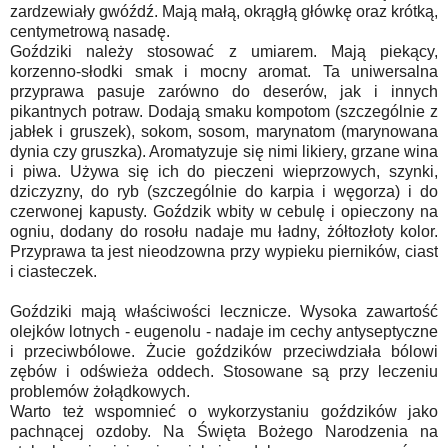
zardzewiały gwóźdź. Mają małą, okrągłą główkę oraz krótką,
centymetrową nasadę.
Goździki należy stosować z umiarem. Mają piekący,
korzenno-słodki smak i mocny aromat. Ta uniwersalna
przyprawa pasuje zarówno do deserów, jak i innych
pikantnych potraw. Dodają smaku kompotom (szczególnie z
jabłek i gruszek), sokom, sosom, marynatom (marynowana
dynia czy gruszka). Aromatyzuje się nimi likiery, grzane wina
i piwa. Używa się ich do pieczeni wieprzowych, szynki,
dziczyzny, do ryb (szczególnie do karpia i węgorza) i do
czerwonej kapusty. Goździk wbity w cebulę i opieczony na
ogniu, dodany do rosołu nadaje mu ładny, żółtozłoty kolor.
Przyprawa ta jest nieodzowna przy wypieku pierników, ciast
i ciasteczek.
Goździki mają właściwości lecznicze. Wysoka zawartość
olejków lotnych - eugenolu - nadaje im cechy antyseptyczne
i przeciwbólowe. Żucie goździków przeciwdziała bólowi
zębów i odświeża oddech. Stosowane są przy leczeniu
problemów żołądkowych.
Warto też wspomnieć o wykorzystaniu goździków jako
pachnącej ozdoby. Na Święta Bożego Narodzenia na