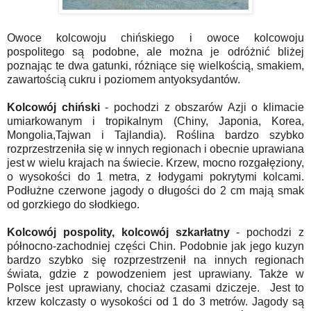
Owoce kolcowoju chińskiego i owoce kolcowoju
pospolitego są podobne, ale można je odróżnić bliżej
poznając te dwa gatunki, różniące się wielkością, smakiem,
zawartością cukru i poziomem antyoksydantów.
Kolcowój chiński
- pochodzi z obszarów Azji o klimacie
umiarkowanym i tropikalnym (Chiny, Japonia, Korea,
Mongolia,Tajwan i Tajlandia). Roślina bardzo szybko
rozprzestrzeniła się w innych regionach i obecnie uprawiana
jest w wielu krajach na świecie. Krzew, mocno rozgałęziony,
o wysokości do 1 metra, z łodygami pokrytymi kolcami.
Podłużne czerwone jagody o długości do 2 cm mają smak
od gorzkiego do słodkiego.
Kolcowój pospolity, kolcowój szkarłatny
- pochodzi z
północno-zachodniej części Chin. Podobnie jak jego kuzyn
bardzo szybko się rozprzestrzenił na innych regionach
świata, gdzie z powodzeniem jest uprawiany. Także w
Polsce jest uprawiany, chociaż czasami dziczeje. Jest to
krzew kolczasty o wysokości od 1 do 3 metrów. Jagody są