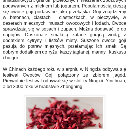
śniadaniowych, granoli, przeróżnych mieszanek zbożowych
podawanych z mlekiem lub jogurtem. Popularnością cieszą
się owoce goji podawane jako przekąska. Goji znajdziemy
w batonach, ciastach i ciasteczkach, w pieczywie, w
deserach mlecznych, musach owocowych i lodach. Owoce
sprawdzają się w sosach i zupach. Można dodawać je do
napojów. Doskonale smakują zalane gorącą wodą, z
dodatkiem cytryny i listków mięty. Suszone owoce goji
pasują do potraw mięsnych, przełamując ich smak. Są
dobrym dodatkiem do ryżu, kaszy jaglanej, manny, kuskusu
i bulgur.
W Chinach każdego roku w sierpniu w Ningxia odbywa się
festiwal Owoców Goji połączony ze zbiorem jagód.
Pierwotnie festiwal odbywał się w stolicy Ningxii, Yinchuan,
a od 2000 roku w hrabstwie Zhongning.