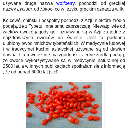
używana druga nazwa
wolfberry
, pochodzi od greckiej
nazwy
Lycium,
od
λύκος
- co w języku greckim oznacza wilk.
Kolcowój chiński i pospolity pochodzi z Azji, niektóre źródła
podają, że z Tybetu, inne temu zaprzeczają. Niewątpliwie od
wieków owoce-jagody goji uznawane są w Azji za jedne z
najzdrowszych owoców na świecie. Jest to podobno
ulubiony owoc mnichów tybetańskich. W medycynie ludowej
i w tradycyjnej kuchni azjatyckiej używane są od dawien
dawna. I tu również nie ma zgodności. Jedne źródła podają,
że owoce wykorzystywane są w medycynie naturalnej od
2500 lat, a w innych publikacjach spotkałam się z informacją
, że od ponad 6000 lat (sic!).