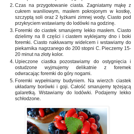
Czas na przygotowanie ciasta. Zagniatamy mąkę z
cukrem waniliowym, masłem pokrojonym w kostkę,
szczyptą soli oraz 2 łyżkami zimnej wody. Ciasto pod
przykryciem wstawiamy do lodówki na godzinę.
Foremki do ciastek smarujemy lekko masłem. Ciasto
dzielimy na 8 części i ciastem wyklejamy dno i boki
foremki. Ciasto nakłuwamy widelcem i wstawiamy do
piekarnika nagrzanego do 200 stopni C. Pieczemy 15-
20 minut na złoty kolor.
Upieczone ciastka pozostawiamy do ostygnięcia i
ostudzone wyjmujemy delikatnie z foremek
odwracając foremki do góry nogami.
Foremki wypełniamy budyniem. Na wierzch ciastek
układamy borówki i goji. Całość smarujemy tężejącą
galaretką. Wstawiamy do lodówki. Podajemy lekko
schłodzone.