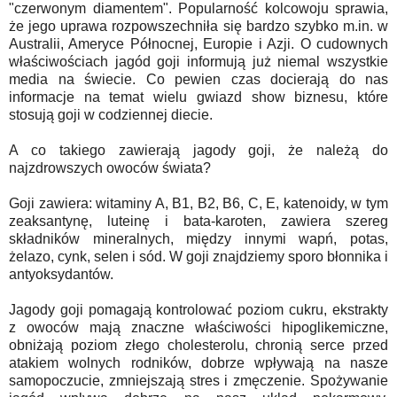
"czerwonym diamentem". Popularność kolcowoju sprawia,
że jego uprawa rozpowszechniła się bardzo szybko m.in. w
Australii, Ameryce Północnej, Europie i Azji. O cudownych
właściwościach jagód goji informują już niemal wszystkie
media na świecie. Co pewien czas docierają do nas
informacje na temat wielu gwiazd show biznesu, które
stosują goji w codziennej diecie.
A co takiego zawierają jagody goji, że należą do
najzdrowszych owoców świata?
Goji zawiera: witaminy A, B1, B2, B6, C, E, katenoidy, w tym
zeaksantynę, luteinę i bata-karoten, zawiera szereg
składników mineralnych, między innymi wapń, potas,
żelazo, cynk, selen i sód. W goji znajdziemy sporo błonnika i
antyoksydantów.
Jagody goji pomagają kontrolować poziom cukru, ekstrakty
z owoców mają znaczne właściwości hipoglikemiczne,
obniżają poziom złego cholesterolu, chronią serce przed
atakiem wolnych rodników, dobrze wpływają na nasze
samopoczucie, zmniejszają stres i zmęczenie. Spożywanie