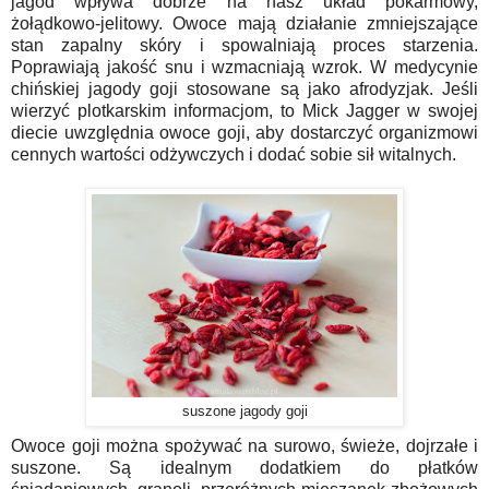
jagód wpływa dobrze na nasz układ pokarmowy,
żołądkowo-jelitowy. Owoce mają działanie zmniejszające
stan zapalny skóry i spowalniają proces starzenia.
Poprawiają jakość snu i wzmacniają wzrok. W medycynie
chińskiej jagody goji stosowane są jako afrodyzjak. Jeśli
wierzyć plotkarskim informacjom, to Mick Jagger w swojej
diecie uwzględnia owoce goji, aby dostarczyć organizmowi
cennych wartości odżywczych i dodać sobie sił witalnych.
suszone jagody goji
Owoce goji można spożywać na surowo, świeże, dojrzałe i
suszone. Są idealnym dodatkiem do płatków